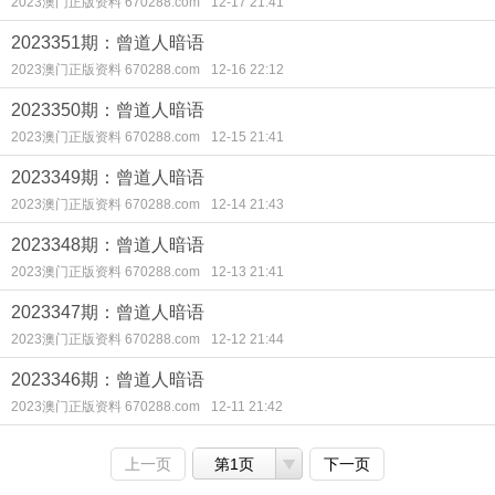
2023澳门正版资料 670288.com
12-17 21:41
2023351期：曾道人暗语
2023澳门正版资料 670288.com
12-16 22:12
2023350期：曾道人暗语
2023澳门正版资料 670288.com
12-15 21:41
2023349期：曾道人暗语
2023澳门正版资料 670288.com
12-14 21:43
2023348期：曾道人暗语
2023澳门正版资料 670288.com
12-13 21:41
2023347期：曾道人暗语
2023澳门正版资料 670288.com
12-12 21:44
2023346期：曾道人暗语
2023澳门正版资料 670288.com
12-11 21:42
上一页
第1页
下一页