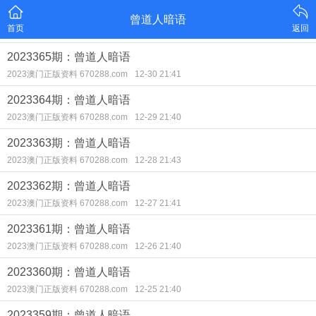
曾道人暗语
首页
返回
2023365期：曾道人暗语
2023澳门正版资料 670288.com
12-30 21:41
2023364期：曾道人暗语
2023澳门正版资料 670288.com
12-29 21:40
2023363期：曾道人暗语
2023澳门正版资料 670288.com
12-28 21:43
2023362期：曾道人暗语
2023澳门正版资料 670288.com
12-27 21:41
2023361期：曾道人暗语
2023澳门正版资料 670288.com
12-26 21:40
2023360期：曾道人暗语
2023澳门正版资料 670288.com
12-25 21:40
2023359期：曾道人暗语