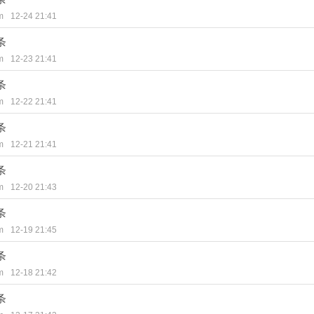
m
12-24 21:41
条
m
12-23 21:41
条
m
12-22 21:41
条
m
12-21 21:41
条
m
12-20 21:43
条
m
12-19 21:45
条
m
12-18 21:42
条