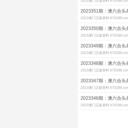
2023澳门正版资料 670288.co
2023351期：澳六合头
2023澳门正版资料 670288.co
2023350期：澳六合头
2023澳门正版资料 670288.co
2023349期：澳六合头
2023澳门正版资料 670288.co
2023348期：澳六合头
2023澳门正版资料 670288.co
2023347期：澳六合头
2023澳门正版资料 670288.co
2023346期：澳六合头
2023澳门正版资料 670288.co