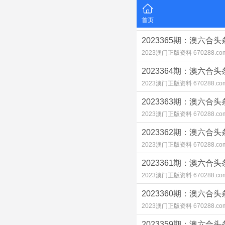
首页
2023365期：澳六合头
2023澳门正版资料 670288.co
2023364期：澳六合头
2023澳门正版资料 670288.co
2023363期：澳六合头
2023澳门正版资料 670288.co
2023362期：澳六合头
2023澳门正版资料 670288.co
2023361期：澳六合头
2023澳门正版资料 670288.co
2023360期：澳六合头
2023澳门正版资料 670288.co
2023359期：澳六合头