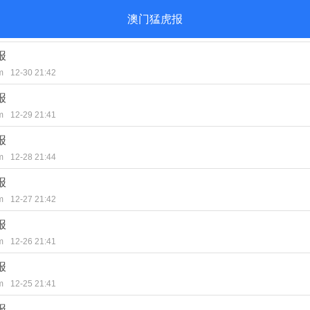
澳门猛虎报
报
m
12-30 21:42
报
m
12-29 21:41
报
m
12-28 21:44
报
m
12-27 21:42
报
m
12-26 21:41
报
m
12-25 21:41
报